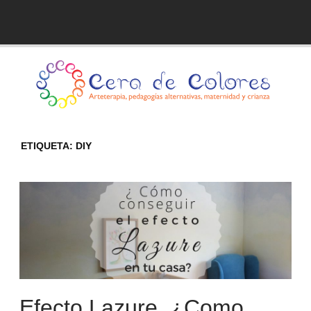
Skip
to
Blog de Cera de Colores
content
ETIQUETA:
DIY
Efecto Lazure. ¿Como