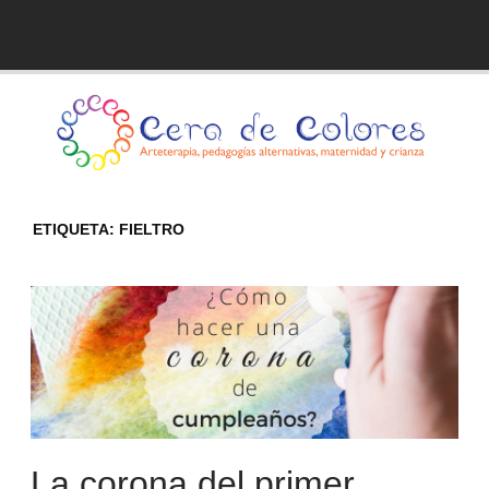
Skip
to
Blog de Cera de Colores
content
ETIQUETA:
FIELTRO
La corona del primer