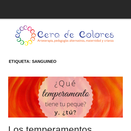
Skip
to
Blog de Cera de Colores
content
ETIQUETA:
SANGUINEO
Los temperamentos