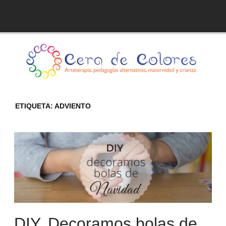
Skip
to
Blog de Cera de Colores
content
ETIQUETA:
ADVIENTO
DIY. Decoramos bolas de