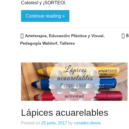
Colores! y ¡SORTEO!.
Continue reading »
,
,
6
Arteterapia
Educación Plástica y Visual
,
Pedagogía Waldorf
Talleres
Lápices acuarelables
Posted on
25 junio, 2017
by
ceradecolores