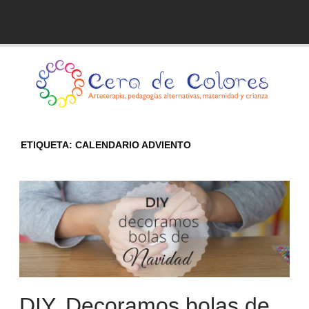
Skip
to
Blog de Cera de Colores
content
ETIQUETA:
CALENDARIO ADVIENTO
DIY. Decoramos bolas de