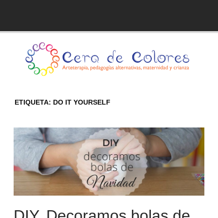
Skip
to
Blog de Cera de Colores
content
ETIQUETA:
DO IT YOURSELF
DIY. Decoramos bolas de