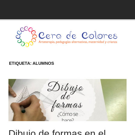
Skip
to
Blog de Cera de Colores
content
ETIQUETA:
ALUMNOS
Dibujo de formas en el