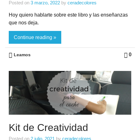
Posted on
3 marzo, 2022
by
ceradecolores
Hoy quiero hablarte sobre este libro y las enseñanzas
que nos deja.
Continue reading »
0
Leamos
Kit de Creatividad
Posted on
2 julio, 2021
by
ceradecolores