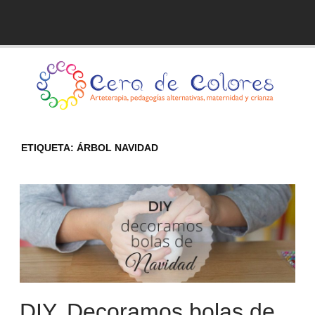
Skip
to
Blog de Cera de Colores
content
ETIQUETA:
ÁRBOL NAVIDAD
DIY. Decoramos bolas de