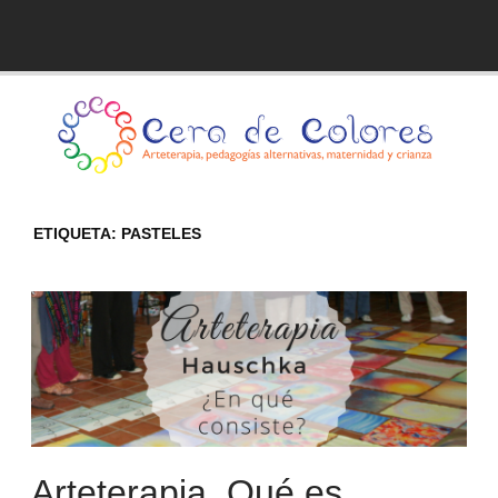
Skip
to
Blog de Cera de Colores
content
ETIQUETA:
PASTELES
Arteterapia. Qué es.