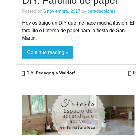
DIY. Farolillo de papel
Posted on
6 noviembre, 2017
by
ceradecolores
Hoy os traigo un DIY que me hace mucha ilusión. El
farolillo o linterna de papel para la fiesta de San
Martín.
Continue reading »
,
0
DIY
Pedagogía Waldorf