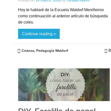
Posted on
14 marzo, 2018
by
ceradecolores
Hoy te hablaré de la Escuela Waldorf Meniñeiros
como continuación al anterior artículo de búsqueda
de coles.
Continue reading »
,
0
Crianza
Pedagogía Waldorf